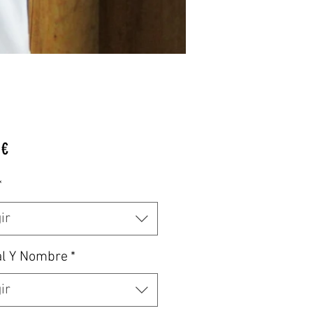
Precio
 €
*
ir
al Y Nombre
*
ir