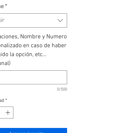
he
*
ir
aciones, Nombre y Numero
nalizado en caso de haber
ido la opción, etc…
onal)
0/500
ad
*