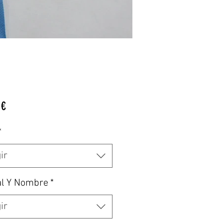
Precio
 €
*
ir
al Y Nombre
*
ir