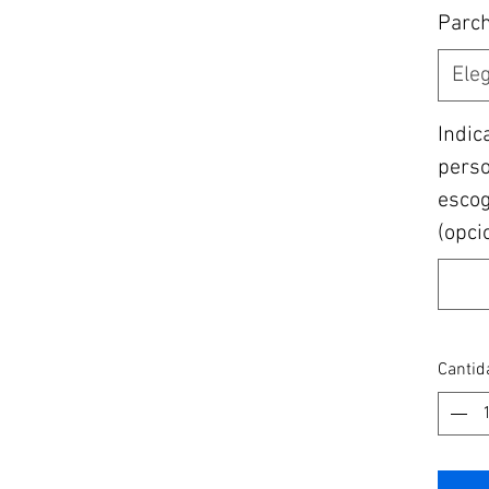
Parc
Eleg
Indic
perso
escogi
(opci
Cantid