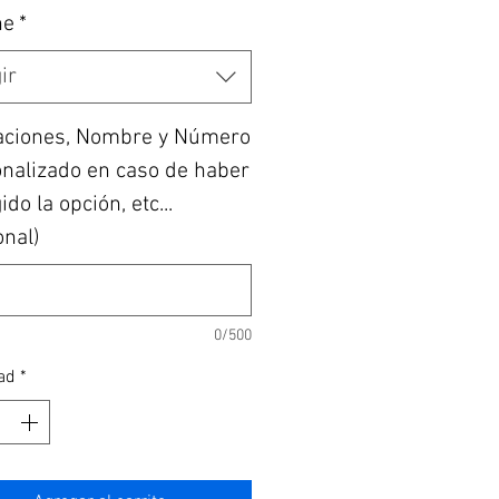
he
*
ir
aciones, Nombre y Número
nalizado en caso de haber
do la opción, etc...
onal)
0/500
ad
*