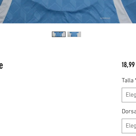
e
18,99
Talla
Eleg
Dors
Eleg