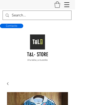
Contacto
T&L- STORE
A tu talla y a tu estilo