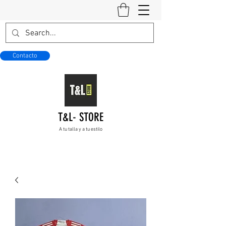
Contacto
T&L- STORE
A tu talla y a tu estilo