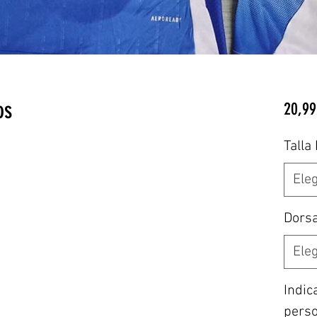
os
20,99
Talla
Eleg
Dors
Eleg
Indic
perso