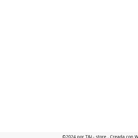
©2024 por T&L- store . Creada con 