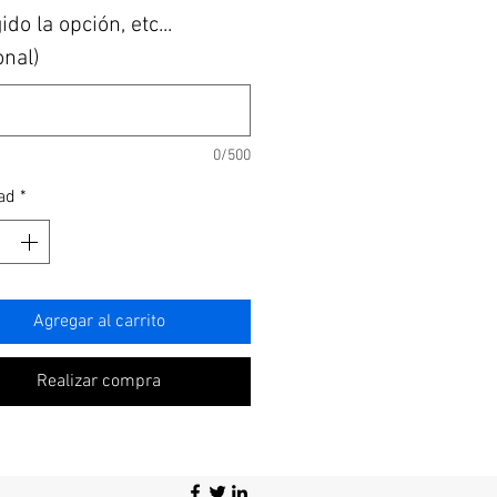
do la opción, etc...
onal)
0/500
ad
*
Agregar al carrito
Realizar compra