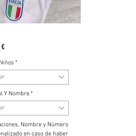
Precio
 €
 Niños
*
ir
al Y Nombre
*
ir
aciones, Nombre y Número
nalizado en caso de haber