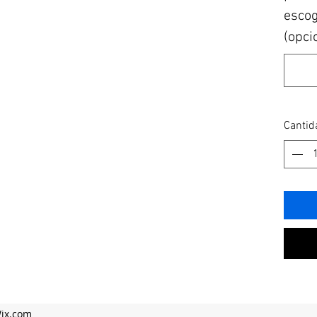
escogi
(opci
Cantid
Wix.com