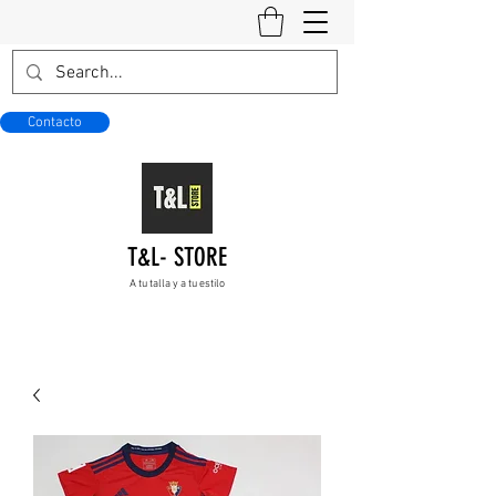
Contacto
T&L- STORE
A tu talla y a tu estilo