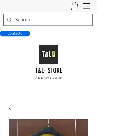
Contacto
T&L- STORE
A tu talla y a tu estilo