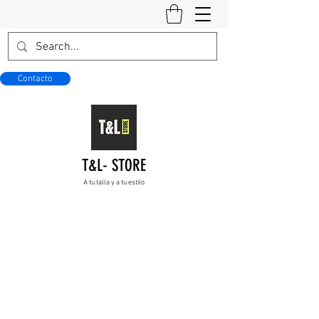
Contacto
T&L- STORE
A tu talla y a tu estilo