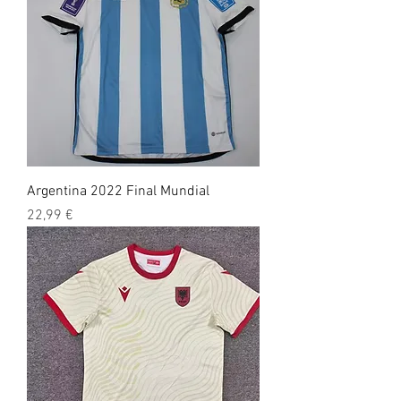
Argentina 2022 Final Mundial
Precio
22,99 €