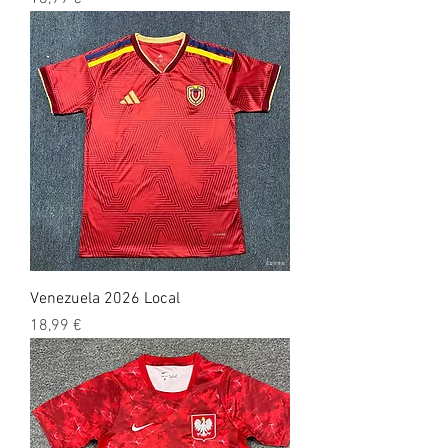
Venezuela 2026 Local
Precio
18,99 €