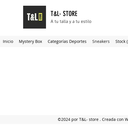
T&L- STORE
A tu talla y a tu estilo
Inicio
Mystery Box
Categorías Deportes
Sneakers
Stock 
©2024 por T&L- store . Creada con 