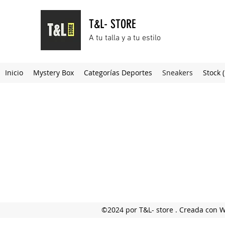
T&L- STORE
A tu talla y a tu estilo
Inicio
Mystery Box
Categorías Deportes
Sneakers
Stock 
©2024 por T&L- store . Creada con 