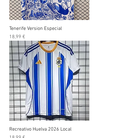
Tenerife Version Especial
Precio
18,99 €
Recreativo Huelva 2026 Local
Precio
18,99 €