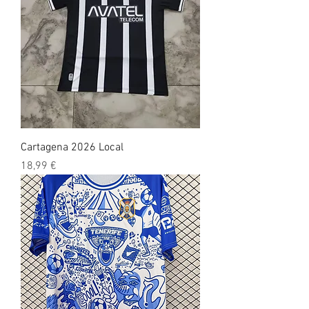
Cartagena 2026 Local
Precio
18,99 €