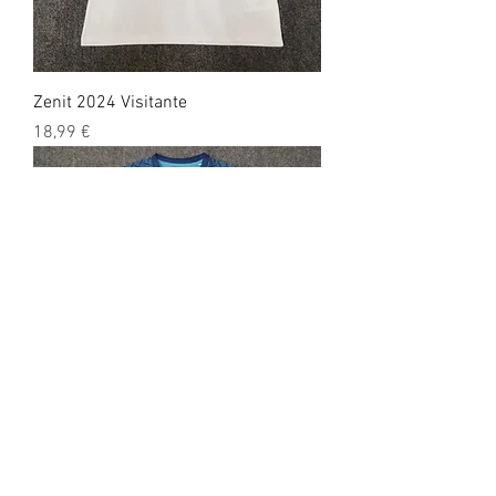
Zenit 2024 Visitante
Precio
18,99 €
Zenit 2024 Local
Precio
18,99 €