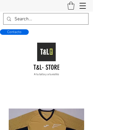
Contacto
T&L- STORE
A tu talla y a tu estilo