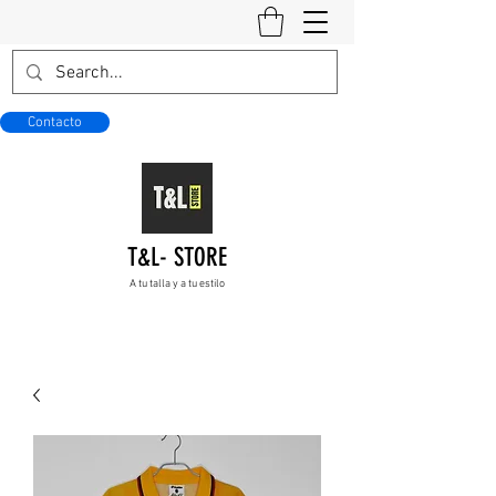
Contacto
T&L- STORE
A tu talla y a tu estilo