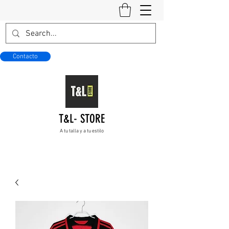
Contacto
T&L- STORE
A tu talla y a tu estilo