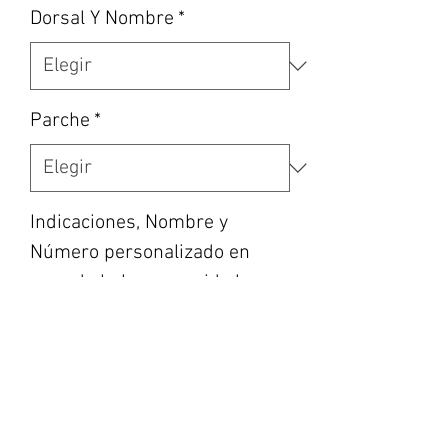
Dorsal Y Nombre
*
Parche
*
Indicaciones, Nombre y
Número personalizado en
caso de haber escogido la
opción, etc... (opcional)
0/500
Cantidad
*