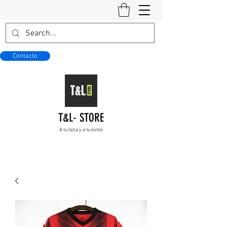
Contacto
T&L- STORE
A tu talla y a tu estilo