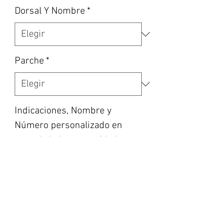
Dorsal Y Nombre
*
Parche
*
Indicaciones, Nombre y
Número personalizado en
caso de haber escogido la
opción, etc... (opcional)
0/500
Cantidad
*