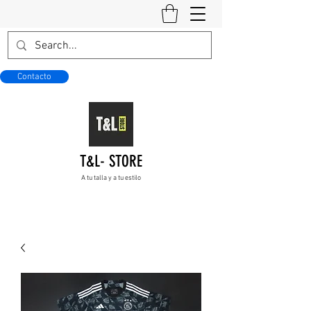
Contacto
T&L- STORE
A tu talla y a tu estilo