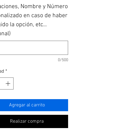
aciones, Nombre y Número
nalizado en caso de haber
do la opción, etc...
onal)
0/500
ad
*
Agregar al carrito
Realizar compra