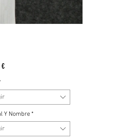
Precio
 €
*
ir
al Y Nombre
*
ir