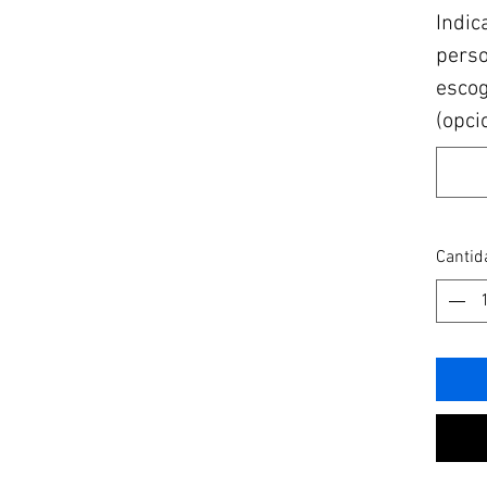
Indic
perso
escogi
(opci
Cantid