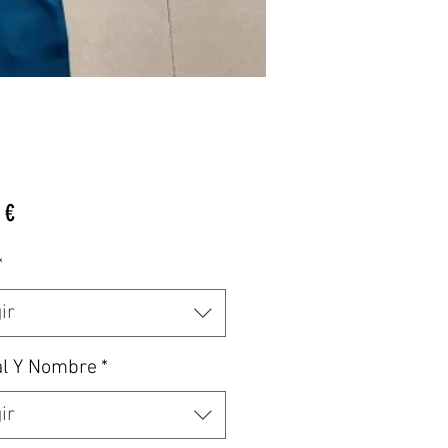
Precio
 €
*
ir
al Y Nombre
*
ir