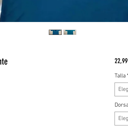
nte
22,99
Talla
Eleg
Dors
Eleg