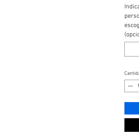
Indic
perso
escogi
(opci
Cantid