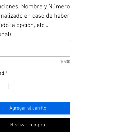
aciones, Nombre y Número
nalizado en caso de haber
do la opción, etc...
onal)
0/500
ad
*
Agregar al carrito
Realizar compra