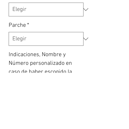
Parche
*
Indicaciones, Nombre y
Número personalizado en
caso de haber escogido la
opción, etc... (opcional)
0/500
Cantidad
*