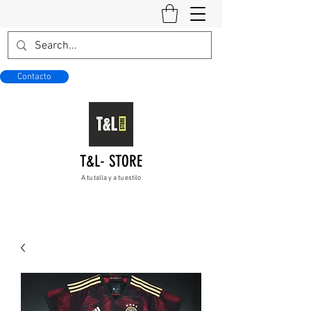
Contacto
T&L- STORE
A tu talla y a tu estilo