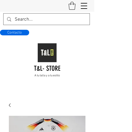
Contacto
T&L- STORE
A tu talla y a tu estilo