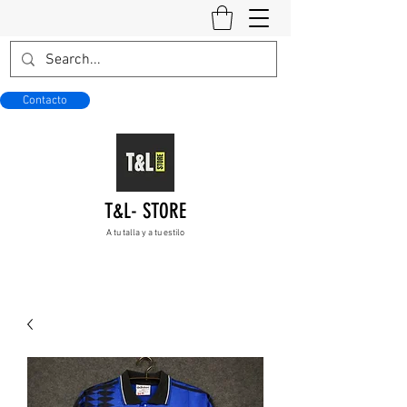
Contacto
T&L- STORE
A tu talla y a tu estilo