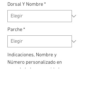
Dorsal Y Nombre
*
Parche
*
Indicaciones, Nombre y
Número personalizado en
caso de haber escogido la
opción, etc... (opcional)
0/500
Cantidad
*