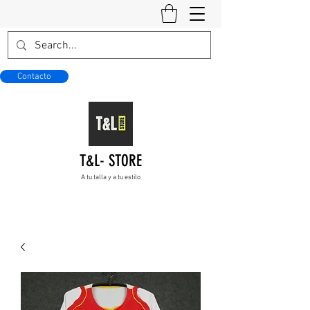
Contacto
T&L- STORE
A tu talla y a tu estilo