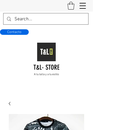
Contacto
T&L- STORE
A tu talla y a tu estilo