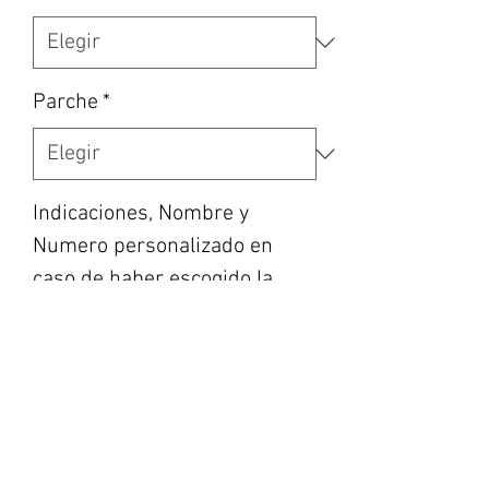
Parche
*
Indicaciones, Nombre y
Numero personalizado en
caso de haber escogido la
opción, etc… (opcional)
0/500
Cantidad
*