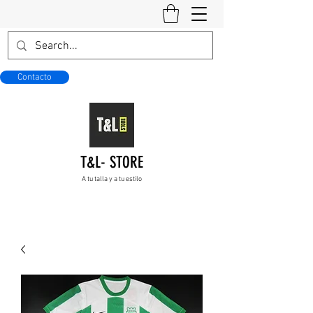
Contacto
T&L- STORE
A tu talla y a tu estilo