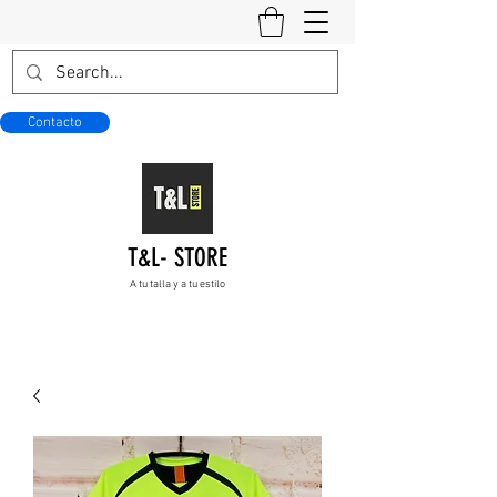
Contacto
T&L- STORE
A tu talla y a tu estilo