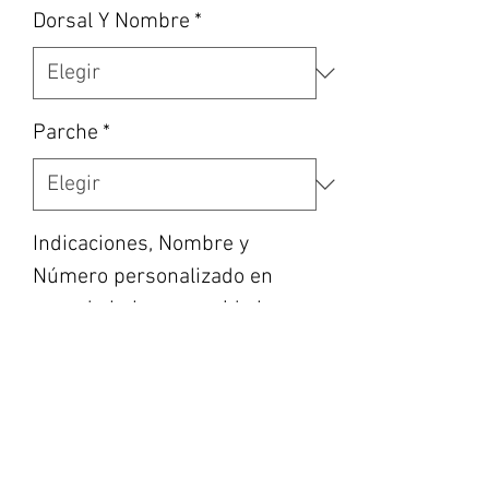
Dorsal Y Nombre
*
Parche
*
Indicaciones, Nombre y
Número personalizado en
caso de haber escogido la
opción, etc... (opcional)
0/500
Cantidad
*