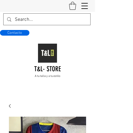
Contacto
T&L- STORE
A tu talla y a tu estilo