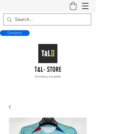
Contacto
T&L- STORE
A tu talla y a tu estilo