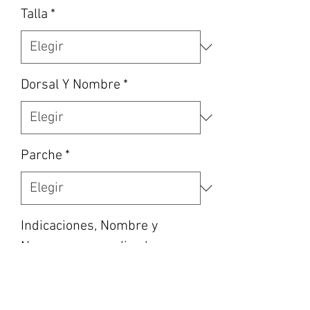
Talla
*
Dorsal Y Nombre
*
Parche
*
Indicaciones, Nombre y
Numero personalizado en
caso de haber escogido la
opción, etc… (opcional)