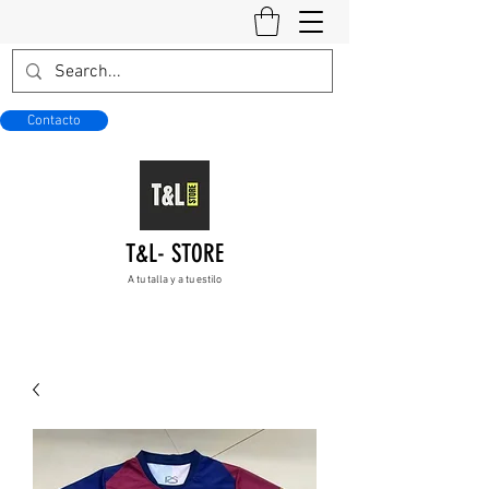
Contacto
T&L- STORE
A tu talla y a tu estilo