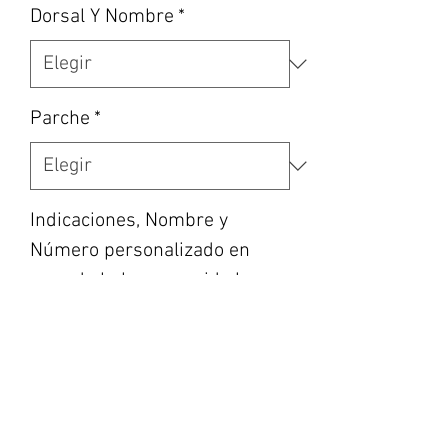
Dorsal Y Nombre
*
Parche
*
Indicaciones, Nombre y
Número personalizado en
caso de haber escogido la
opción, etc... (opcional)
0/500
Cantidad
*