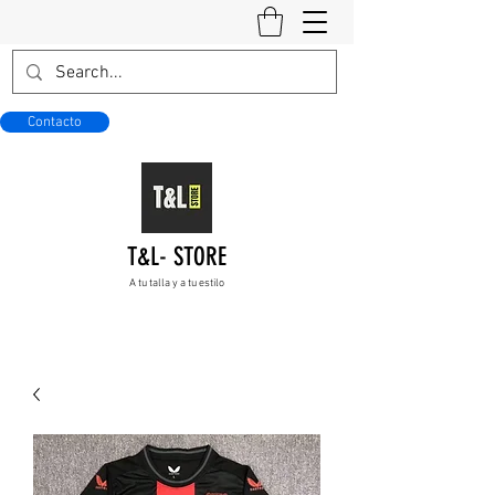
Contacto
T&L- STORE
A tu talla y a tu estilo