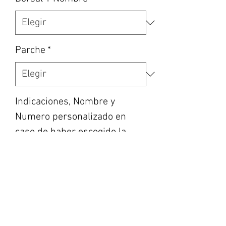
Parche
*
Indicaciones, Nombre y
Numero personalizado en
caso de haber escogido la
opción, etc…
*
0/500
Cantidad
*