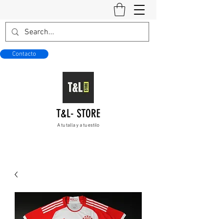
Contacto
T&L- STORE
A tu talla y a tu estilo