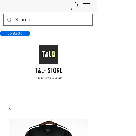
Contacto
T&L- STORE
A tu talla y a tu estilo