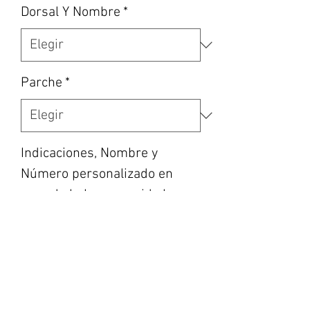
Dorsal Y Nombre
*
Parche
*
Indicaciones, Nombre y
Número personalizado en
caso de haber escogido la
opción, etc... (opcional)
0/500
Cantidad
*