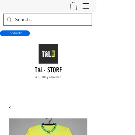
Contacto
T&L- STORE
A tu talla y a tu estilo