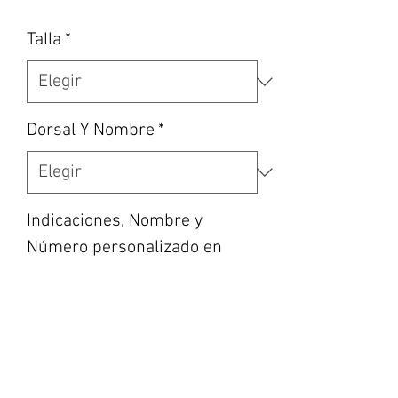
Talla
*
Dorsal Y Nombre
*
Indicaciones, Nombre y
Número personalizado en
caso de haber escogido la
opción, etc... (opcional)
0/500