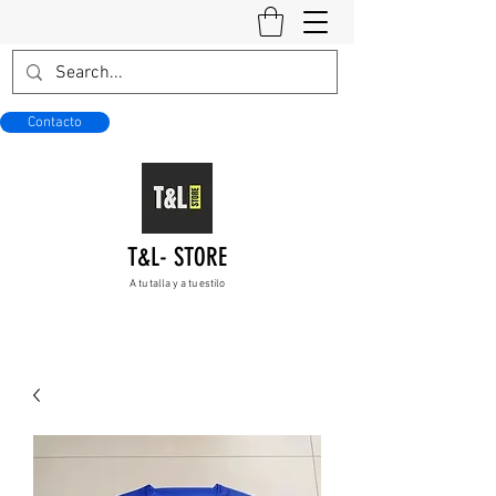
Contacto
T&L- STORE
A tu talla y a tu estilo