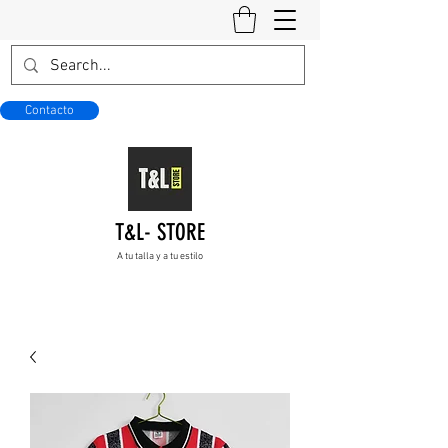
Contacto
T&L- STORE
A tu talla y a tu estilo