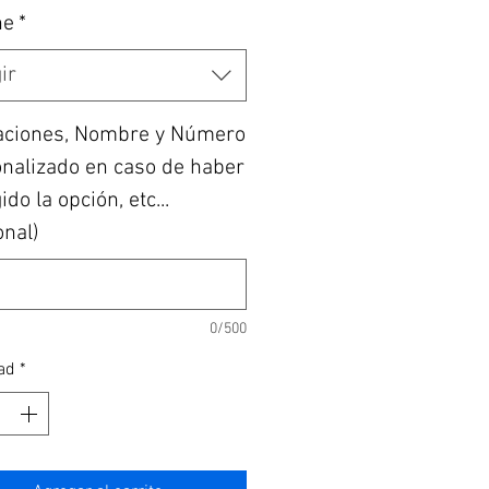
he
*
ir
aciones, Nombre y Número
nalizado en caso de haber
do la opción, etc...
onal)
0/500
ad
*