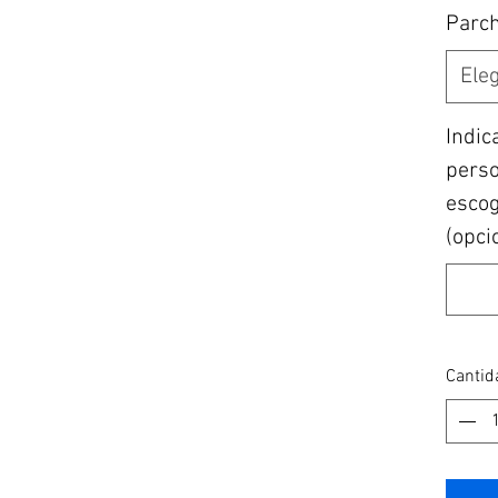
Parc
Eleg
Indic
perso
escogi
(opci
Cantid