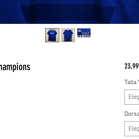
Champions
23,99
Talla
Eleg
Dors
Eleg