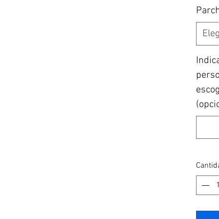
Parc
Eleg
Indic
perso
escogi
(opci
Cantid