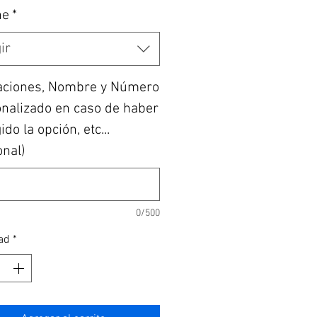
he
*
ir
aciones, Nombre y Número
nalizado en caso de haber
do la opción, etc...
onal)
0/500
ad
*