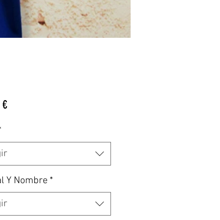
Precio
 €
*
ir
al Y Nombre
*
ir