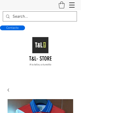
Contacto
T&L- STORE
A tu talla y a tu estilo