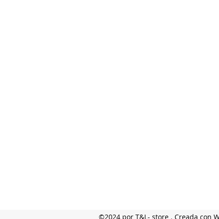
©2024 por T&L- store . Creada con 