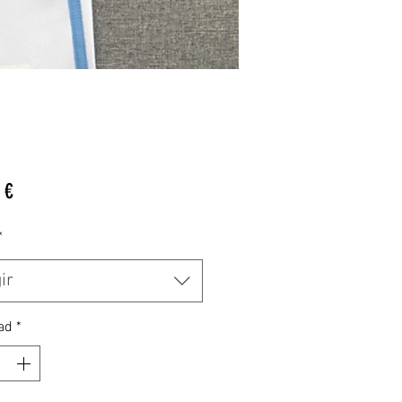
Precio
 €
*
ir
ad
*