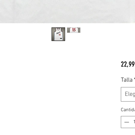
22,99
Talla
Eleg
Cantid