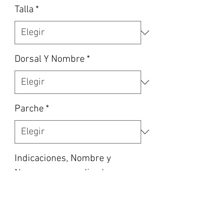
Talla
*
Dorsal Y Nombre
*
Parche
*
Indicaciones, Nombre y
Numero personalizado en
caso de haber escogido la
opción, etc… (opcional)