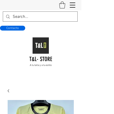
Contacto
T&L- STORE
A tu talla y a tu estilo