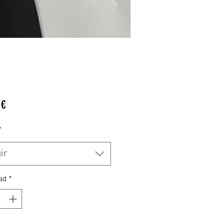
Precio
 €
*
ir
ad
*