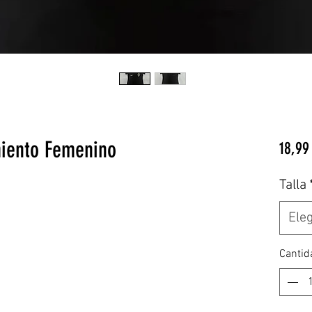
miento Femenino
18,99
Talla
Eleg
Cantid