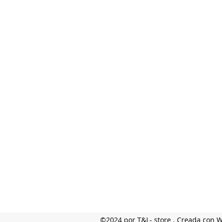
©2024 por T&L- store . Creada con 