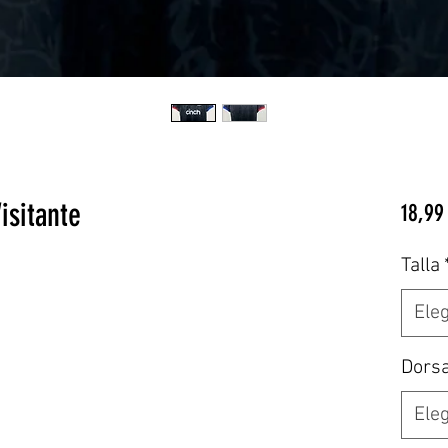
isitante
18,99
Talla
Eleg
Dors
Eleg