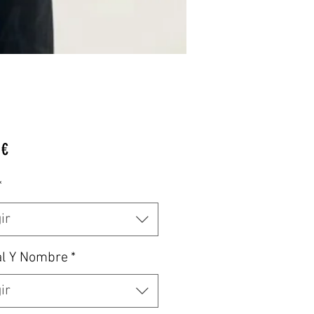
Precio
 €
*
ir
al Y Nombre
*
ir