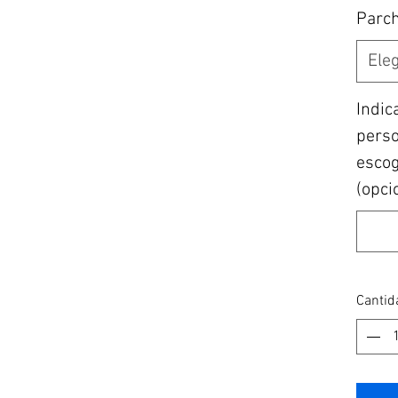
Parc
Eleg
Indic
perso
escogi
(opci
Cantid