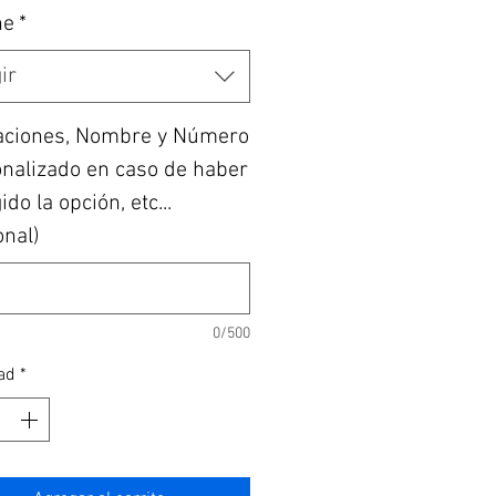
he
*
ir
aciones, Nombre y Número
nalizado en caso de haber
do la opción, etc...
onal)
0/500
ad
*