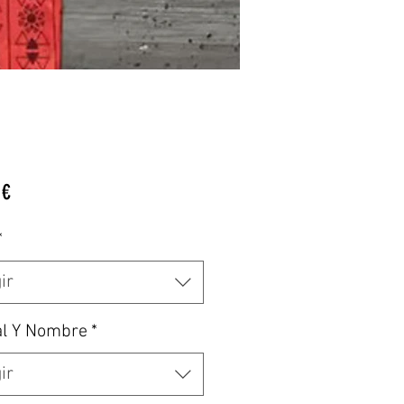
Precio
 €
*
ir
al Y Nombre
*
ir