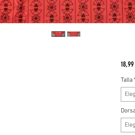
18,99
Talla
Eleg
Dors
Eleg