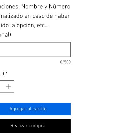
aciones, Nombre y Número
nalizado en caso de haber
do la opción, etc...
onal)
0/500
ad
*
Agregar al carrito
Realizar compra