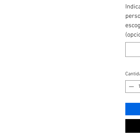
Indic
perso
escogi
(opci
Cantid