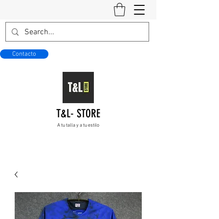
Contacto
T&L- STORE
A tu talla y a tu estilo