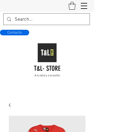
Contacto
T&L- STORE
A tu talla y a tu estilo