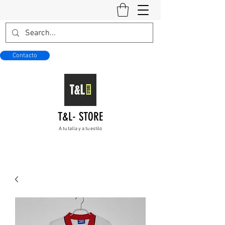
Contacto
T&L- STORE
A tu talla y a tu estilo