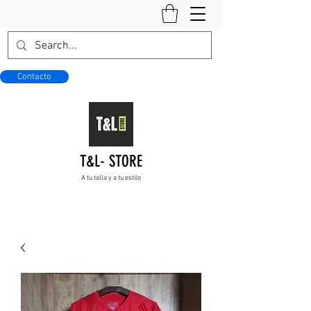
Contacto
T&L- STORE
A tu talla y a tu estilo