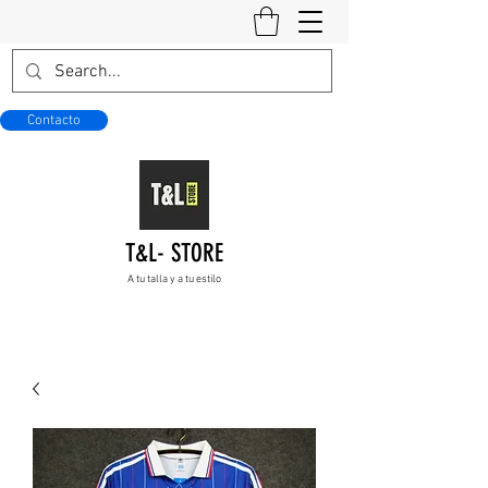
Contacto
T&L- STORE
A tu talla y a tu estilo