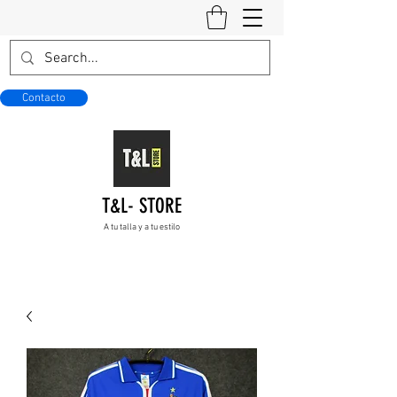
Contacto
T&L- STORE
A tu talla y a tu estilo