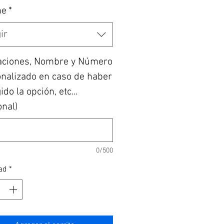
he
*
ir
aciones, Nombre y Número
nalizado en caso de haber
do la opción, etc...
onal)
0/500
ad
*