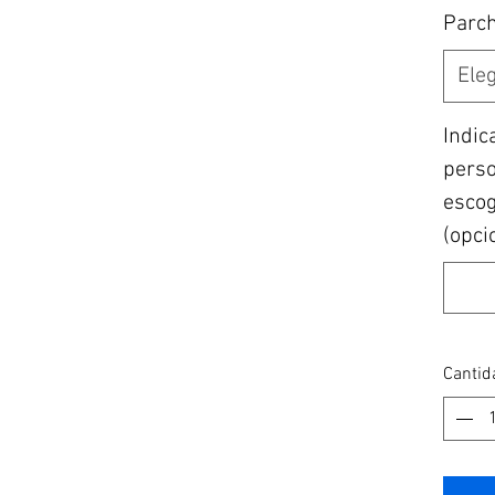
Parc
Eleg
Indic
perso
escogi
(opci
Cantid